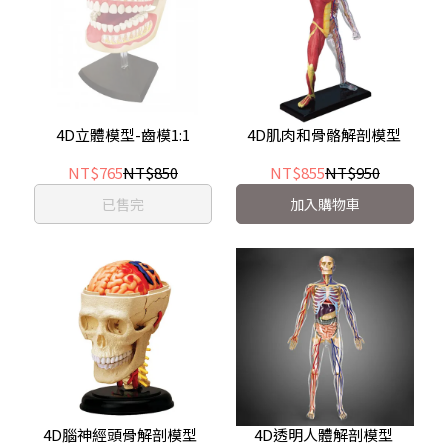
4D立體模型-齒模1:1
4D肌肉和骨骼解剖模型
NT$765
NT$850
NT$855
NT$950
已售完
加入購物車
4D腦神經頭骨解剖模型
4D透明人體解剖模型