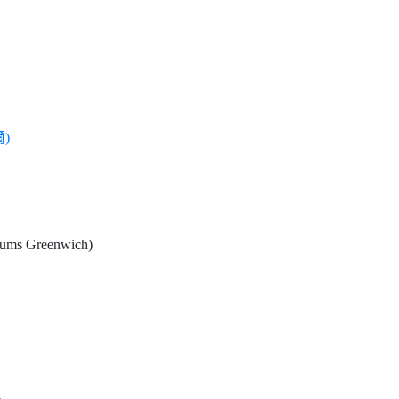
爾)
Greenwich)