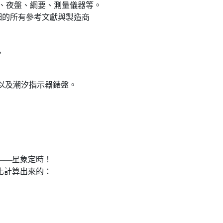
限、夜盤、綱要、測量儀器等。
細的所有參考文獻與製造商
，
以及潮汐指示器錶盤。
——星象定時！
化計算出來的：