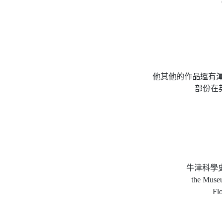
他其他的作品還有渾
部份在英
牛津科學
the Museu
Fl