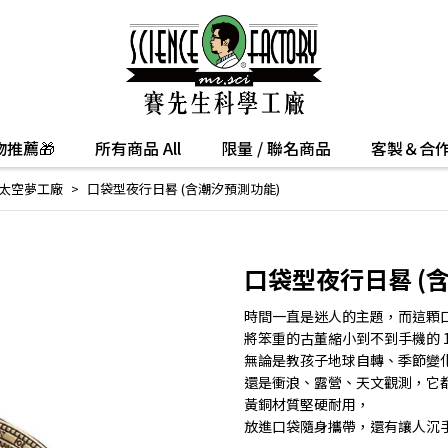
推薦🎁
所有商品 All
限量 / 聯名商品
客製＆合
 太空夢工廠
口袋型夜行日晷 (含潮汐預測功能)
口袋型夜行日晷 (
時間一直是迷人的主題，而這顆
將笨重的古董縮小到不到手機的 1
無論是教孩子地球自轉、季節變
還是衝浪、露營、天文觀測，它
黃銅材質堅硬耐用，
放進口袋隨身攜帶，還有讓人沉