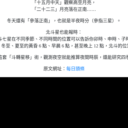
「十五月中天」觀察高空月亮，
「二十二三」月亮落在正南……
冬天還有「參落正南」，也就是半夜時分（參指三星）。
北斗星也能報時：
斗七星在不同季節、不同時間的位置可以告訴你卯時、申時、子
冬至、夏至的黃昏 6 點、早晨 6 點，甚至晚上 12 點，北斗的
這套「斗轉星移」術，觀測夜空就能推算夜間時辰，還能研究四
原文網址：
每日頭條