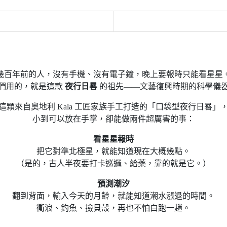
幾百年前的人，沒有手機、沒有電子鐘，晚上要報時只能看星星
們用的，就是這款
夜行日晷
的祖先——文藝復興時期的科學儀
這顆來自奧地利 Kala 工匠家族手工打造的「口袋型夜行日晷」
小到可以放在手掌，卻能做兩件超厲害的事：
看星星報時
把它對準北極星，就能知道現在大概幾點。
（是的，古人半夜要打卡巡邏、給藥，靠的就是它。）
預測潮汐
翻到背面，輸入今天的月齡，就能知道潮水漲退的時間。
衝浪、釣魚、撿貝殼，再也不怕白跑一趟。