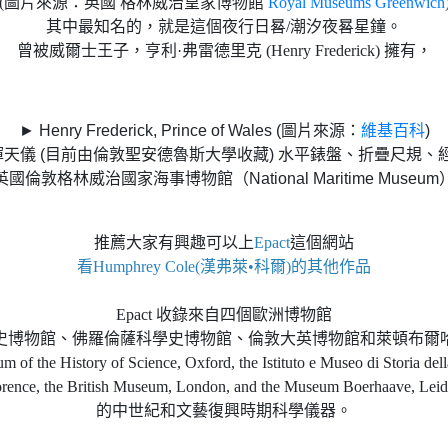
(圖片來源：英國 格林威治皇家博物館
Royal Museums Greenwich
其中最知名的，就是這個夜行日晷/潮汐夜晷星鐘。
曾被威爾士王子，亨利·弗雷德里克 (Henry Frederick) 擁有，
► Henry Frederick, Prince of Wales (圖片來源：
維基百科
)
天儀 (目前由倫敦聖安德魯斯大學收藏) 水平錶盤、折疊尺規、經
國倫敦格林威治國家海事博物館（National Maritime Museu
推薦大家有興趣可以上
Epact
這個網站
看Humphrey Cole(漢弗萊•科爾)的其他作品
Epact 收錄來自四個歐洲博物館
史博物館、佛羅倫薩科學史博物館、倫敦大英博物館和萊頓布爾
m of the History of Science, Oxford, the Istituto e Museo di Storia dell
orence, the British Museum, London, and the Museum Boerhaave, Leid
的中世紀和文藝復興時期科學儀器。