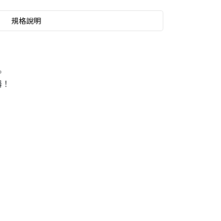
規格說明
。
器！
，