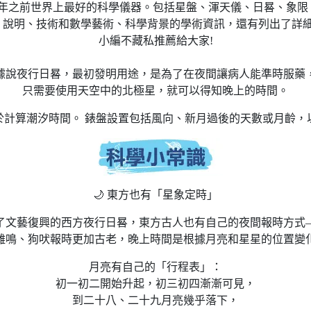
00 年之前世界上最好的科學儀器。包括星盤、渾天儀、日晷、象
、說明、技術和數學藝術、科學背景的學術資訊，還有列出了詳
小編不藏私推薦給大家!
據說夜行日晷，最初發明用途，是為了在夜間讓病人能準時服藥
只需要使用天空中的北極星，就可以得知晚上的時間。
於計算潮汐時間。 錶盤設置包括風向、新月過後的天數或月齡，
🌙 東方也有「星象定時」
了文藝復興的西方夜行日晷，東方古人也有自己的夜間報時方式
雞鳴、狗吠報時更加古老，晚上時間是根據月亮和星星的位置變
月亮有自己的「行程表」：
初一初二開始升起，初三初四漸漸可見，
到二十八、二十九月亮幾乎落下，