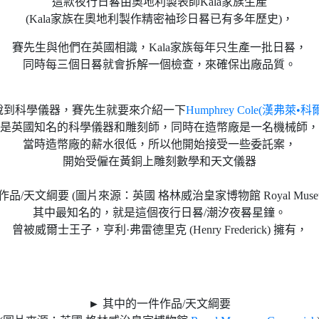
這款夜行日晷由奧地利製表師Kala家族生產
(Kala家族在奧地利製作精密袖珍日晷已有多年歷史)，
賽先生與他們在英國相識，Kala家族每年只生產一批日晷，
同時每三個日晷就會拆解一個檢查，來確保出廠品質。
說到科學儀器，賽先生就要來介紹一下
Humphrey Cole(漢弗萊•科
是英國知名的科學儀器和雕刻師，同時在造幣廠是一名機械師，
當時造幣廠的薪水很低，所以他開始接受一些委託案，
開始受僱在黃銅上雕刻數學和天文儀器
/天文綱要 (圖片來源：英國 格林威治皇家博物館 Royal Museums 
其中最知名的，就是這個夜行日晷/潮汐夜晷星鐘。
曾被威爾士王子，亨利·弗雷德里克 (Henry Frederick) 擁有，
► 其中的一件作品/天文綱要