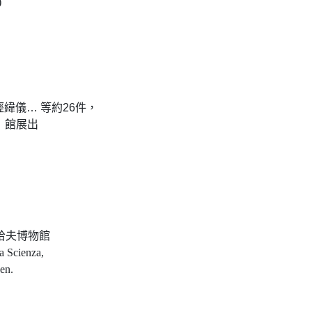
)
緯儀… 等約26件，
m）館展出
哈夫博物館
a Scienza,
en.