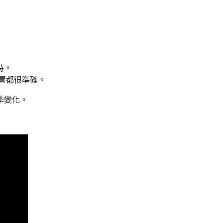
時。
位置都很準確。
季變化。