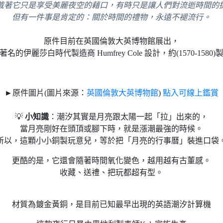
戴著它只是享受美麗夜空的藉口，有時只是讓人們對流逝時間的
但有一件事是肯定的：關於時間的禮物，永遠不褪流行。
原件目前在英國倫敦大英博物館展出，
著名的伊麗莎白時代製造商 Humfrey Cole 設計，約(1570-1580)
►原件圖片(圖片來源：
英國倫敦大英博物館
)
點入可線上鑑賞
💡
小知識
：潮汐其實是月亮跟太陽一起「拉」出來的，
當月亮剛好在頭頂或腳下時，就是漲潮最強的時候。
所以，這顆小小銅製玩意兒，等於把「月亮的行事曆」裝進口袋
更酷的是，它還會隨著時間氧化變色，越用越有古董感。
收藏、送禮、把玩都超有型。
材質為鍍金黃銅，是目前已知最早出現的英語潮汐計算機