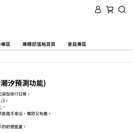
作專區
專欄部落格首頁
會員專區
含潮汐預測功能)
口袋型夜行日晷，
/3。
化，
都能隨手拿出，實用又有趣。
手的舒適重量。