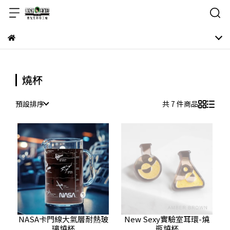
燒杯
預設排序
共 7 件商品
NASA卡門線大氣層耐熱玻
New Sexy實驗室耳環-燒
璃燒杯
瓶燒杯