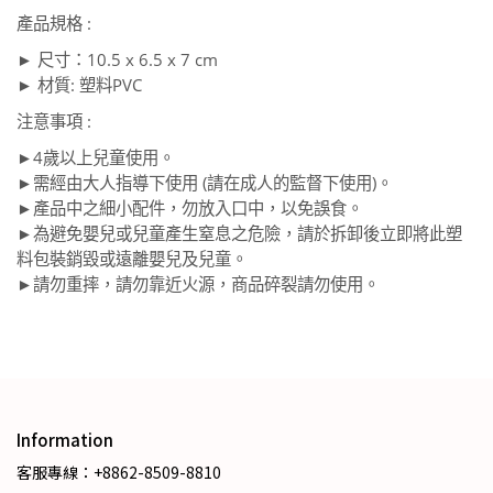
產品規格 :
► 尺寸：
10.5 x 6.5 x 7 cm
► 材質: 塑料PVC
注意事項 :
4歲以上兒童使用。
►
需經由大人指導下使用 (請在成人的監督下使用)。
►
產品中之細小配件，勿放入口中，以免誤食。
►
為避免嬰兒或兒童產生窒息之危險，請於拆卸後立即將此塑
►
料包裝銷毀或遠離嬰兒及兒童。
請勿重摔，請勿靠近火源，商品碎裂請勿使用。
►
Information
客服專線：+8862-8509-8810