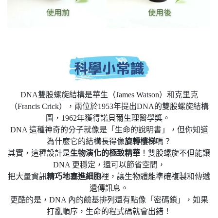
DNA雙股螺旋結構是華生（James Watson）和克里克
（Francis Crick），兩位於1953年提出DNA的雙股螺旋結構
圖，1962年獲得諾貝爾生理醫學獎。
DNA 這種神奇的分子就像是「生命的說明書」，但你知道
為什麼它的結構長得像
旋轉樓梯
嗎？
其實，這種設計是
生物演化的極致精華
！雙股螺旋不但能讓
DNA 更穩定，還可以節省空間，
把大量資訊
精巧地塞進細胞
裡，讓生物體能準確複製和傳遞
遺傳訊息。
更酷的是，DNA 內的鹼基排列還有點像「密碼鎖」，如果
打亂順序，生命的程式碼就會出錯！