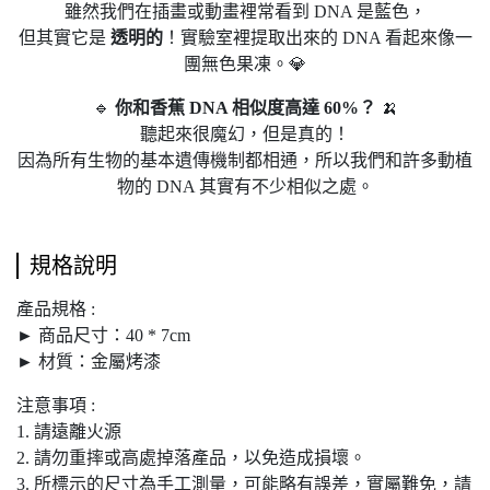
雖然我們在插畫或動畫裡常看到 DNA 是藍色，
但其實它是
透明的
！實驗室裡提取出來的 DNA 看起來像一
團無色果凍。💎
🔹
你和香蕉 DNA 相似度高達 60%？
🍌
聽起來很魔幻，但是真的！
因為所有生物的基本遺傳機制都相通，所以我們和許多動植
物的 DNA 其實有不少相似之處。
規格說明
產品規格 :
► 商品尺寸：40 * 7cm
► 材質：金屬烤漆
注意事項 :
1. 請遠離火源
2. 請勿重摔或高處掉落產品，以免造成損壞。
3. 所標示的尺寸為手工測量，可能略有誤差，實屬難免，請