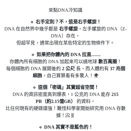
來點DNA冷知識
🔹
右手定則？不，這是右手螺旋！
DNA 在自然界中幾乎都是
右手螺旋
，左手螺旋的 DNA（Z-
DNA）存在，
但超罕見，通常出現在某些特定的生物條件下。
🔹
如果把你體內的 DNA 拉直……
你體內所有細胞的 DNA 加起來可以繞地球
數百萬圈
！
每個細胞的 DNA 展開後約
2 公尺
長，而人體約有
37 兆個
細胞
，自己算算看有多驚人！🌍
🔹
這個「密碼」其實超省空間！
DNA 的資訊密度高到爆表，1 公克的 DNA 能存
215
PB（約2.15億GB）
的資料，
比任何現有的硬碟還強！難怪科學家開始研究用 DNA 存數
據！📀🧬
🔹
DNA 其實不是藍色的！