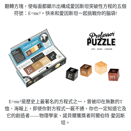
翻轉方塊，使每面都顯示出構成愛因斯坦突破性方程的五個
符號：E=mc²。快來和愛因斯坦一起挑戰你的腦袋!
E=mc²是歷史上最著名的方程式之一，曾被印在無數的T
恤、海報上，即使你對方程式一竅不通，你也一定知道它及
它的創造者——物理學家、諾貝爾獲獎者阿爾伯特·愛因斯
坦。