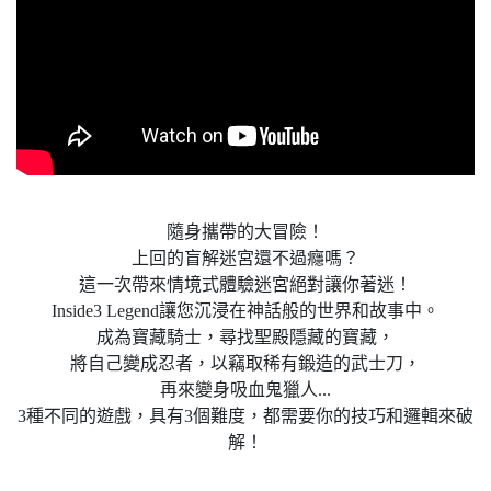
隨身攜帶的大冒險！
上回的盲解迷宮還不過癮嗎？
這一次帶來情境式體驗迷宮絕對讓你著迷！
Inside3 Legend讓您沉浸在神話般的世界和故事中。
成為寶藏騎士，尋找聖殿隱藏的寶藏，
將自己變成忍者，以竊取稀有鍛造的武士刀，
再來變身吸血鬼獵人...
3種不同的遊戲，具有3個難度，都需要你的技巧和邏輯來破
解！