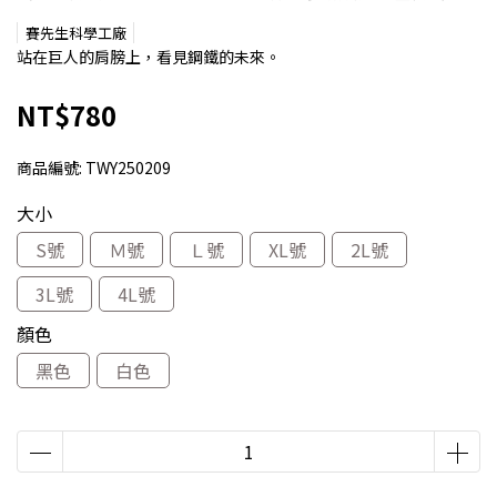
賽先生科學工廠
站在巨人的肩膀上，看見鋼鐵的未來。
NT$780
商品編號:
TWY250209
大小
S號
Ｍ號
Ｌ號
XL號
2L號
3L號
4L號
顏色
黑色
白色