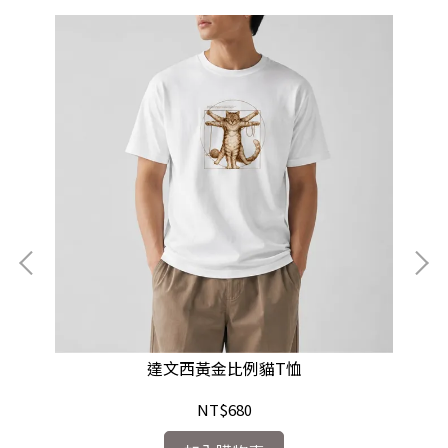
達文西黃金比例貓T恤
NT$680