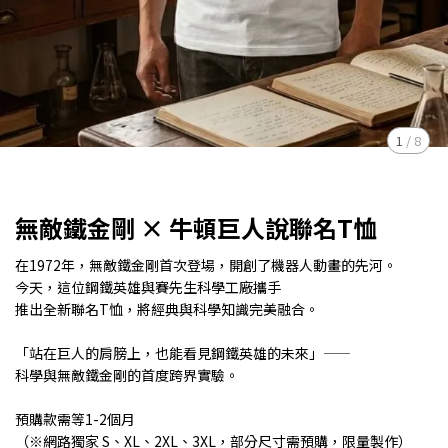
1
/
8
無敵鐵金剛 × 牛頓巨人說聯名T恤
在1972年，無敵鐵金剛首次登場，開創了機器人動畫的先河。
今天，這位鋼鐵英雄與賽先生科學工廠攜手
推出全新聯名T恤，將經典與科學知識完美融合。
「站在巨人的肩膀上，也能看見鋼鐵英雄的未來」——
科學與無敵鐵金剛的首度跨界實驗。
預購款需等1-2個月
（※網路獨家 S、XL、2XL、3XL，部分尺寸需預購，限量製作）