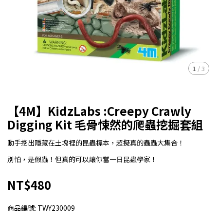
1
/
3
【4M】KidzLabs :Creepy Crawly
Digging Kit 毛骨悚然的爬蟲挖掘套組
動手挖出隱藏在土塊裡的昆蟲標本，超擬真的蟲蟲大集合！
別怕，是假蟲！但真的可以讓你當一日昆蟲學家！
NT$480
商品編號:
TWY230009