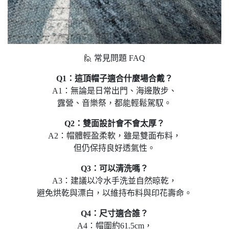
🙋 常見問題 FAQ
Q1：這頂帽子適合什麼場合戴？
A1：無論是日常出門、海邊散步、
露營、音樂祭，都能輕鬆駕馭。
Q2：雙面設計會不會太厚？
A2：帽體輕盈柔軟，雖是雙面布料，
但仍保持良好透氣性。
Q3：可以清洗嗎？
A3：建議以冷水手洗並自然晾乾，
避免烘乾與漂白，以維持布料與印花壽命。
Q4：尺寸適合誰？
A4：帽圍約61.5cm，