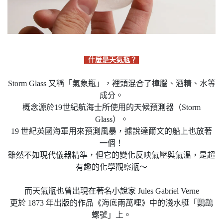
什麼是天氣瓶？
Storm Glass 又稱「氣象瓶」，裡頭混合了樟腦、酒精、水等
成分。
概念源於19世紀航海士所使用的天候預測器（Storm
Glass）。
19 世紀英國海軍用來預測風暴，據說達爾文的船上也放著
一個！
雖然不如現代儀器精準，但它的變化反映氣壓與氣溫，是超
有趣的化學觀察瓶～
而天氣瓶也曾出現在著名小說家 Jules Gabriel Verne
更於 1873 年出版的作品《海底兩萬哩》中的淺水艇「鸚鵡
螺號」上。