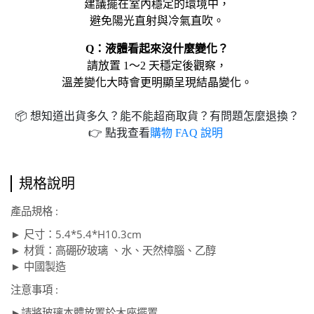
建議擺在室內穩定的環境中，
避免陽光直射與冷氣直吹。
Q：液體看起來沒什麼變化？
請放置 1～2 天穩定後觀察，
溫差變化大時會更明顯呈現結晶變化。
📦 想知道出貨多久？能不能超商取貨？有問題怎麼退換？
👉 點我查看
購物 FAQ 說明
規格說明
產品規格 :
► 尺寸：
5.4*5.4*H10.3cm
► 材質：高硼矽玻璃 、水、天然樟腦、乙醇
► 中國製造
注意事項 :
請將玻璃本體放置於木座擺置
►