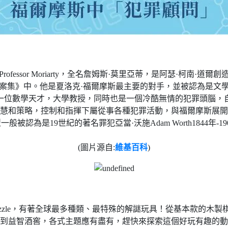
ofessor Moriarty，全名詹姆斯·莫里亞蒂，是阿瑟·柯南·道
案集》中。他是夏洛克·福爾摩斯最主要的對手，並被認為是文
一位數學天才，大學教授，同時也是一個冷酷無情的犯罪頭腦，
慧和策略，控制和指揮下屬從事各種犯罪活動，與福爾摩斯展開
被認為是19世紀的著名罪犯亞當·沃施Adam Worth1844年-
(圖片源自:
維基百科
)
or Puzzle，有著全球最多種類、最特殊的解謎玩具！從基本款的
到益智酒窖，各式主題應有盡有，趕快來探索這個好玩有趣的動