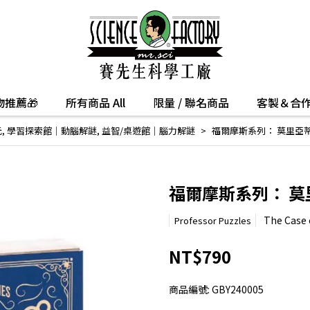
推薦🎁
所有商品 All
限量 / 聯名商品
客製＆合
元
,
學習探索館│動腦解謎
,
益智/桌遊館｜腦力解謎
福爾摩斯系列： 莫里亞
福爾摩斯系列： 
The Case 
Professor Puzzles
NT$790
商品編號:
GBY240005