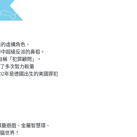
爾創造的虛構角色，
學中超級反派的鼻祖。
自稱「犯罪顧問」。
了多次智力較量
1902年是德國出生的美國罪犯
木製棋藝遊戲、金屬智慧環、
腦世界！