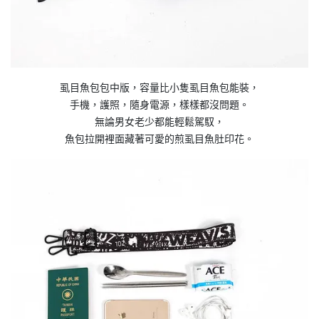
虱目魚包包中版，容量比小隻虱目魚包能裝，
手機，護照，隨身電源，樣樣都沒問題。
無論男女老少都能輕鬆駕馭，
魚包拉開裡面藏著可愛的煎虱目魚肚印花。