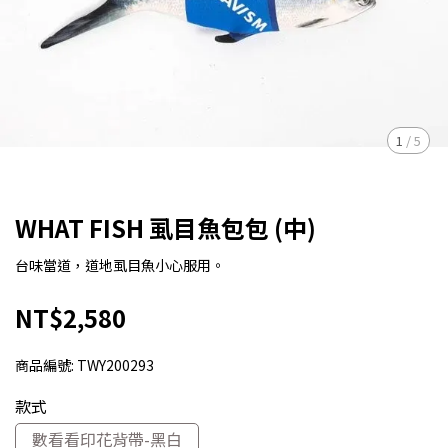
1
/
5
WHAT FISH 虱目魚包包 (中)
台味當道，道地虱目魚小心服用。
NT$2,580
商品編號:
TWY200293
款式
數看看印花背帶-黑白