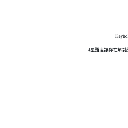
Key
4星難度讓你在解