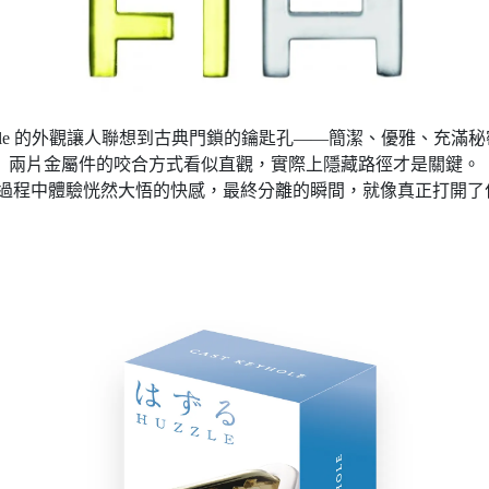
hole 的外觀讓人聯想到古典門鎖的鑰匙孔——簡潔、優雅、充滿
兩片金屬件的咬合方式看似直觀，實際上隱藏路徑才是關鍵。
謎過程中體驗恍然大悟的快感，最終分離的瞬間，就像真正打開了