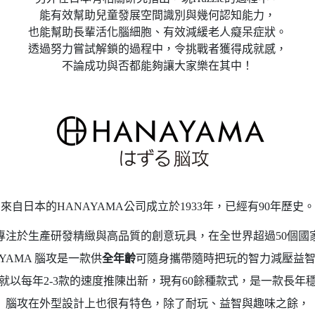
能有效幫助兒童發展空間識別與幾何認知能力，
也能幫助長輩活化腦細胞、有效減緩老人癡呆症狀。
透過努力嘗試解鎖的過程中，令挑戰者獲得成就感，
不論成功與否都能夠讓大家樂在其中！
來自日本的HANAYAMA公司成立於1933年，已經有90年歷史。
專注於生產研發精緻與高品質的創意玩具，在全世界超過50個國
AYAMA 腦攻是一款供
全年齡
可隨身攜帶隨時把玩的智力減壓益
始，就以每年2-3款的速度推陳出新，現有60餘種款式，是一款長年
腦攻在外型設計上也很有特色，除了耐玩、益智與趣味之餘，