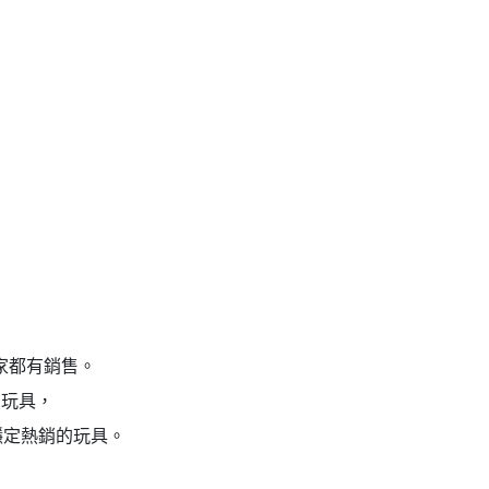
家都有銷售。
智玩具，
穩定熱銷的玩具。