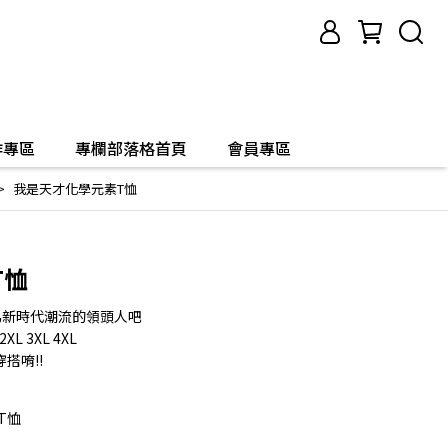
作專區
專欄部落格首頁
會員專區
我是天才化學元素T恤
T恤
為新時代潮流的領頭人吧
L 3XL 4XL
穿搭唷!!
T恤