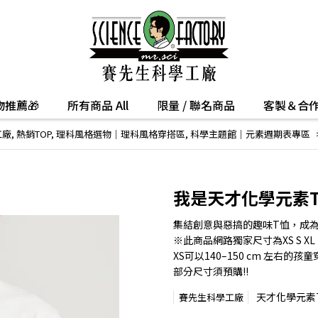
推薦🎁
所有商品 All
限量 / 聯名商品
客製＆合
工廠
,
熱銷TOP
,
理科風格選物｜理科風格穿搭區
,
科學主題館｜元素週期表專區
我是天才化學元素
集結創意與惡搞的趣味T恤，成
※此商品網路獨家尺寸為XS S XL 2X
XS可以140–150 cm 左右的孩童
部分尺寸須預購!!
天才化學元素
賽先生科學工廠