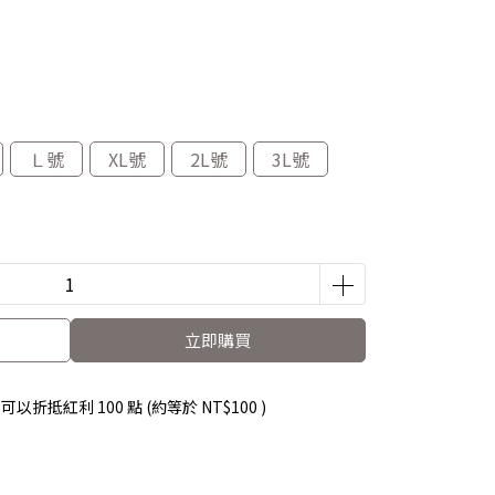
Ｌ號
XL號
2L號
3L號
立即購買
 」可以折抵紅利
100
點 (約等於
NT$100
)