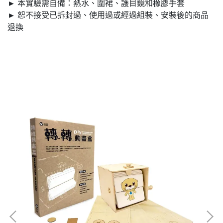
► 本實驗需自備：熱水、圍裙、護目鏡和橡膠手套
► 恕不接受已拆封過、使用過或經過組裝、安裝後的商品
退換