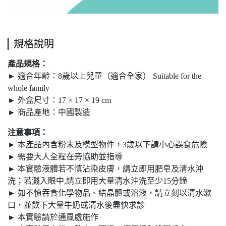
規格說明
產品規格：
► 適合年齡：8歲以上兒童（適合全家） Suitable for the
whole family
► 外盒尺寸：17 × 17 × 19 cm
► 商品產地：中國製造
注意事項：
► 本產品內含粉末及模型物件，3歲以下請小心誤食危險
► 需要大人全程在旁協助並指導
► 本實驗液體若不慎沾染皮膚，請立即用肥皂及清水沖
洗；若濺入眼中,請立即用大量清水沖洗至少15分鐘
► 如不慎吞食化學物品、結晶體或溶液，請立刻以清水漱
口，並飲下大量牛奶或清水後盡快求診
► 本實驗請於通風處施作