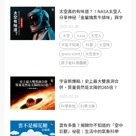
太空真的有味道？！NASA太空人
分享神秘「金屬燒焦牛排味」與宇
宙香水
2025-07-28
太空
nasa
太空人
宇宙冷知識
科普
太空味
space scent
太空香水
原子氧科學趣聞
宇宙新爆點！史上最大雙黑洞合
併，質量竟然是太陽的265倍？
2025-07-18
科學新知
科學文章
雲有多重？揭開你不知道的「空中
巨獸」祕密｜生活中的氣象科學