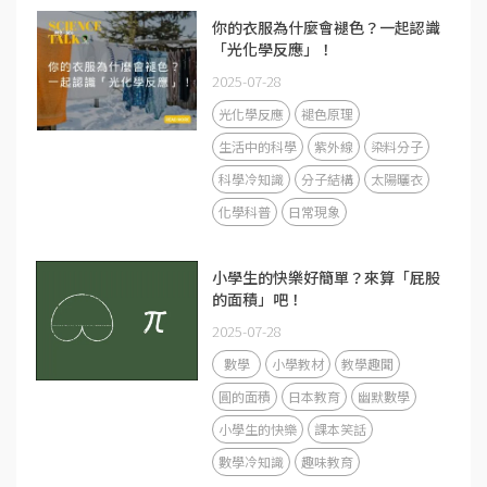
你的衣服為什麼會褪色？一起認識
「光化學反應」！
2025-07-28
光化學反應
褪色原理
生活中的科學
紫外線
染料分子
科學冷知識
分子結構
太陽曬衣
化學科普
日常現象
小學生的快樂好簡單？來算「屁股
的面積」吧！
2025-07-28
數學
小學教材
教學趣聞
圓的面積
日本教育
幽默數學
小學生的快樂
課本笑話
數學冷知識
趣味教育