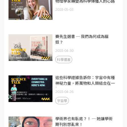
物理學家轉變為科學傳播人的心路
歷程
2018-05-03
賽先生選書 ─ 我們為何成為貓
奴？
2018-04-30
科學選書
這些科學證據告訴你：宇宙中有種
神秘力量，將萬物和人類結合在一
起
2018-04-26
宇宙學
學術界也有臥底？！ ─ 她讓學術
期刊別想亂來！