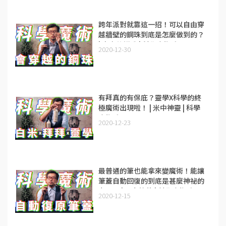
跨年派對就靠這一招！可以自由穿
越牆壁的鋼珠到底是怎麼做到的？
| 自由的鋼珠 | 科學魔術系列Ep.4
2020-12-30
有拜真的有保庇？靈學X科學的終
極魔術出現啦！ | 米中神靈 | 科學
魔術系列Ep.3
2020-12-23
最普通的筆也能拿來變魔術！能讓
筆蓋自動回復的到底是甚麼神祕的
力量？ | 彈力筆蓋 | 科學魔術系列
2020-12-15
Ep.2