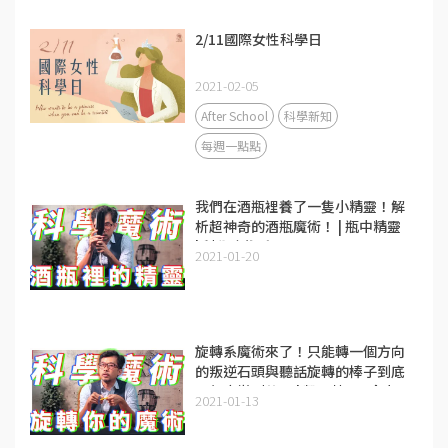
2/11國際女性科學日
2021-02-05
After School
科學新知
每週一點點
我們在酒瓶裡養了一隻小精靈！解
析超神奇的酒瓶魔術！ | 瓶中精靈
| 科學魔術系列Ep.６
2021-01-20
旋轉系魔術來了！只能轉一個方向
的叛逆石頭與聽話旋轉的棒子到底
是怎麼辦到的？ | 凱爾特石&念力
2021-01-13
棒 | 科學魔術系列Ep.5