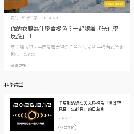
賽先生科學工廠 | 2025-07-28
你的衣服為什麼會褪色？一起認識「光化學
反應」！
夏天曬衣服，一邊看著太陽公公開心放光芒 一邊內心偷偷
擔心—&mda⋯
閱讀更多 ->
科學講堂
千萬別錯過在天文界視為「極其罕
見且一生必看」的日全食!
2026-07-16
科學新知