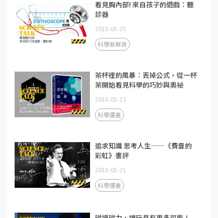
看見胸內部! 來自孩子的遊戲：聽
診器
2018-05-25
科學新鮮貨
茶杯裡的風暴：丟掉公式，從一杯
茶開始看見科學的巧妙與奧祕
2018-05-23
科學選書
追求知識 思考人生——《費曼的
彩虹》書評
2018-05-21
科學選書
磁場磁力，讓玩具有更多可能！