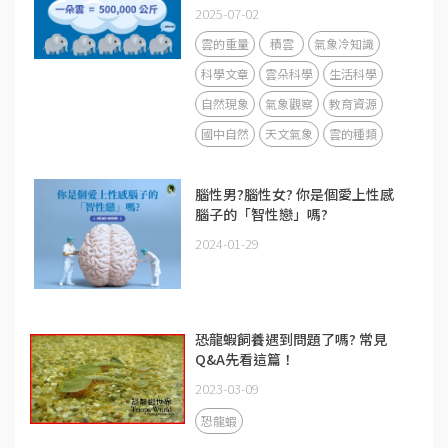
2025-07-02
雲的重量
積雲
氣象冷知識
科學文章
雲朵科學
生活科學
自然現象
氣象觀察
教育資源
國中自然
天文氣象
雲的種類
腦性男?腦性女? 你是個愛上性感
腦子的「智性戀」嗎?
2024-01-29
恐龍蝦飼養遇到問題了嗎? 常見
Q&A先看這篇！
2023-03-09
恐龍蝦