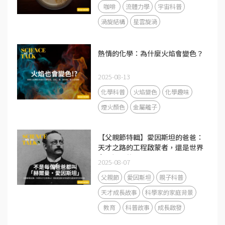
咖啡
流體力學
宇宙科普
渦旋結構
星雲旋渦
熱情的化學：為什麼火焰會變色？
2025-08-13
化學科普
火焰變色
化學趣味
煙火顏色
金屬離子
【父親節特輯】愛因斯坦的爸爸：
天才之路的工程啟蒙者，還是世界
上最溫柔的 backup？
2025-08-07
父親節
愛因斯坦
親子科普
天才成長故事
科學家的家庭背景
教育
科普故事
成長啟發