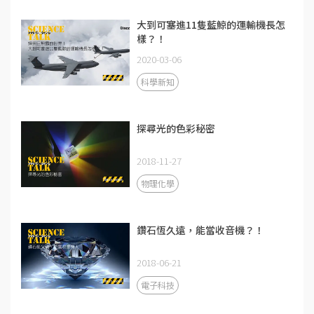
大到可塞進11隻藍鯨的運輸機長怎
樣？！
2020-03-06
科學新知
探尋光的色彩秘密
2018-11-27
物理化學
鑽石恆久遠，能當收音機？！
2018-06-21
電子科技