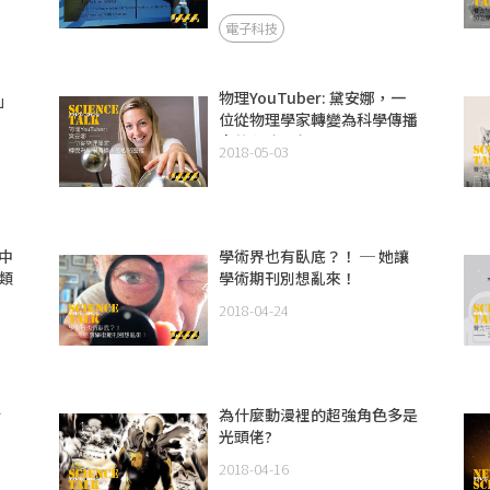
電子科技
物理YouTuber: 黛安娜，一
」
位從物理學家轉變為科學傳播
人的心路歷程
2018-05-03
中
學術界也有臥底？！ ─ 她讓
類
學術期刊別想亂來！
2018-04-24
行
為什麼動漫裡的超強角色多是
光頭佬?
2018-04-16