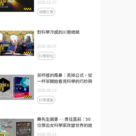
2018-11-27
物理化學
對科學冷感的川普總統
2018-06-07
科學新知
茶杯裡的風暴：丟掉公式，從
一杯茶開始看見科學的巧妙與
奧祕
2018-05-23
科學選書
賽先生選書 ─ 勇往直前：50
位傑出女科學家改變世界的故
事
2018-05-14