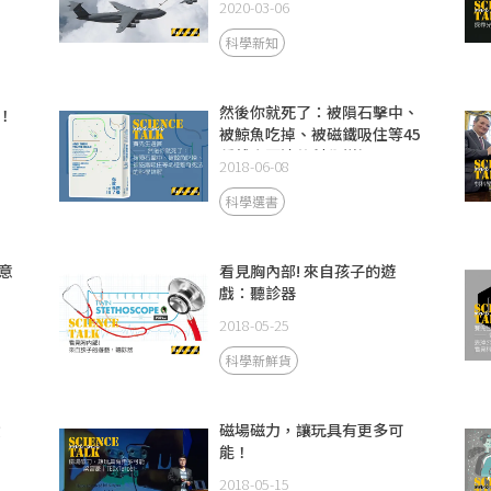
2020-03-06
科學新知
然後你就死了：被隕石擊中、
！
被鯨魚吃掉、被磁鐵吸住等45
種離奇死法的科學詳解
2018-06-08
科學選書
意
看見胸內部! 來自孩子的遊
戲：聽診器
2018-05-25
科學新鮮貨
費
磁場磁力，讓玩具有更多可
能！
2018-05-15