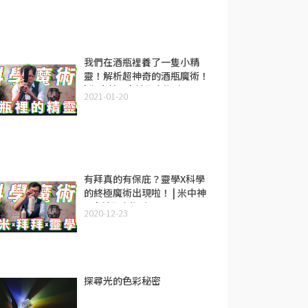
我們在酒瓶裡養了一隻小精
靈！解析超神奇的酒瓶魔術！
| 瓶中精靈 | 科學魔術系列Ep.
2021-01-20
６
有拜真的有保庇？靈學X科學
的終極魔術出現啦！ | 米中神
靈 | 科學魔術系列Ep.3
2020-12-23
探尋光的色彩秘密