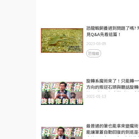
恐龍蝦飼養遇到問題了嗎? 
見Q&A先看這篇！
2023-03-09
恐龍蝦
旋轉系魔術來了！只能轉一
方向的叛逆石頭與聽話旋轉
棒子到底是怎麼辦到的？ | 
2021-01-13
爾特石&念力棒 | 科學魔術
列Ep.5
最普通的筆也能拿來變魔術
能讓筆蓋自動回復的到底是
麼神祕的力量？ | 彈力筆蓋 