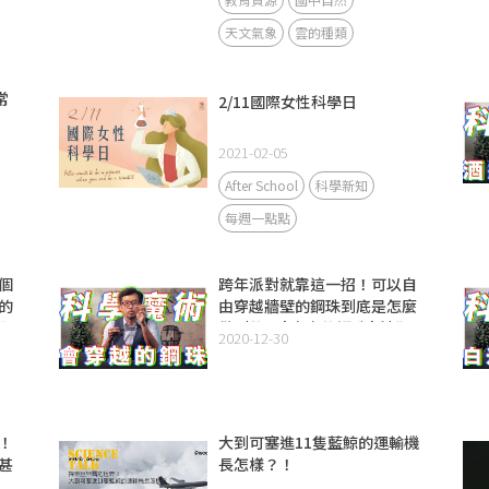
天文氣象
雲的種類
常
2/11國際女性科學日
2021-02-05
After School
科學新知
每週一點點
個
跨年派對就靠這一招！可以自
的
由穿越牆壁的鋼珠到底是怎麼
凱
做到的？ | 自由的鋼珠 | 科學
2020-12-30
系
魔術系列Ep.4
！
大到可塞進11隻藍鯨的運輸機
甚
長怎樣？！
|