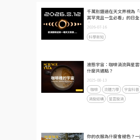
千萬別錯過在天文界視為「
其罕見且一生必看」的日全
食!
2026-07-16
科學新知
液態宇宙：咖啡渦流與星雲
什麼共通點？
2025-08-13
咖啡
流體力學
宇宙科普
渦旋結構
星雲旋渦
你的衣服為什麼會褪色？一