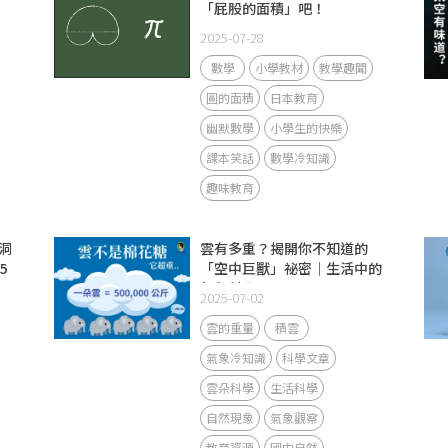
「屁股的面積」吧！
2025-07-28
數學
小學教材
教學趣聞
圓的面積
日本教育
幽默數學
小學生的快樂
課本笑話
數學冷知識
趣味教育
洞
雲有多重？揭開你不知道的
5
「空中巨獸」祕密｜生活中的
氣象科學
2025-07-02
雲的重量
積雲
氣象冷知識
科學文章
雲朵科學
生活科學
自然現象
氣象觀察
教育資源
國中自然