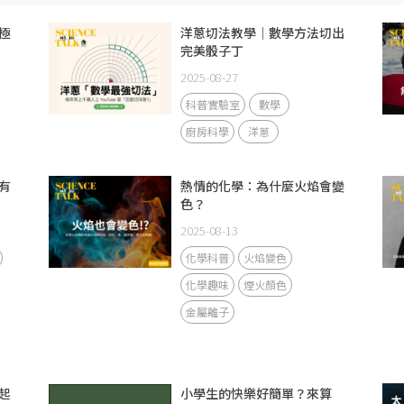
極
洋蔥切法教學｜數學方法切出
完美骰子丁
2025-08-27
科普實驗室
數學
廚房科學
洋蔥
有
熱情的化學：為什麼火焰會變
色？
2025-08-13
化學科普
火焰變色
化學趣味
煙火顏色
金屬離子
起
小學生的快樂好簡單？來算