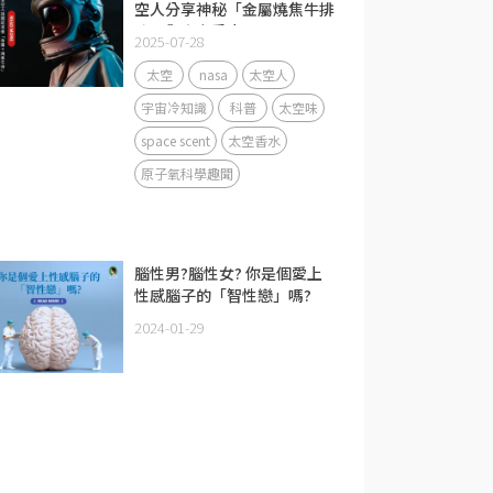
空人分享神秘「金屬燒焦牛排
味」與宇宙香水
2025-07-28
太空
nasa
太空人
宇宙冷知識
科普
太空味
space scent
太空香水
原子氧科學趣聞
腦性男?腦性女? 你是個愛上
性感腦子的「智性戀」嗎?
2024-01-29