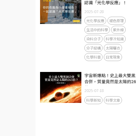
認識「光化學反應」！
2025-07-28
光化學反應
褪色原理
生活中的科學
紫外線
染料分子
科學冷知識
分子結構
太陽曬衣
化學科普
日常現象
宇宙新爆點！史上最大雙黑
合併，質量竟然是太陽的26
倍？
2025-07-18
科學新知
科學文章