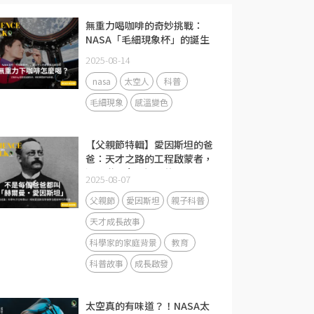
無重力喝咖啡的奇妙挑戰：
NASA「毛細現象杯」的誕生
2025-08-14
nasa
太空人
科普
毛細現象
感溫變色
【父親節特輯】愛因斯坦的爸
爸：天才之路的工程啟蒙者，
還是世界上最溫柔的
2025-08-07
backup？
父親節
愛因斯坦
親子科普
天才成長故事
科學家的家庭背景
教育
科普故事
成長啟發
太空真的有味道？！NASA太